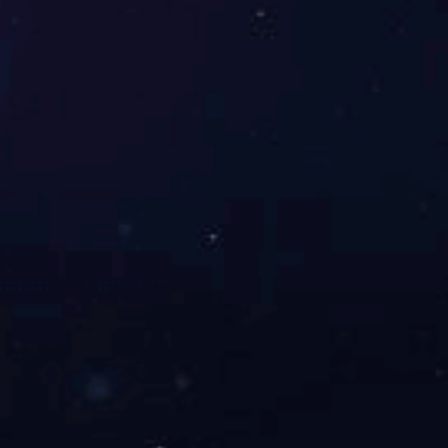
拼搏在线官方网站-拼搏（中国）
拼搏在线官方网站-拼搏（中国）
电话：
0533-6815388
/
0533-8971111
/
0533-6828009
传真：
0533-6819998
手机：
13031797026
/
15698063188
/
15853338882
邮箱：
zbguanjin@163.com
地址：山东淄博市周村周隆路2999号西座（周村不锈钢市场）
淄博不锈钢，专业的304不锈钢板厂、304不锈钢管厂、不锈钢管厂家