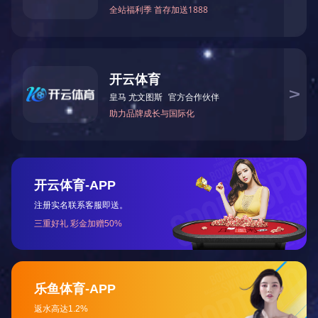
拼搏在线官方网站-拼搏（中国）
成立于2003年，经营各
种不锈钢板材、管材、圆钢等的专业公司，同时经营太钢、宝
钢、张浦、酒钢联众的一级代理商。公司资金雄厚，库存量
大，规格齐全，供货及时，优质价低，受到广大用户好评。公
司新建生产车间，拥有剪板、卷板、切割、车床等各种机械加
工设备，可为客户制作各种规格的型材及不锈钢配件、非标准
件及各种容器具等，能够满足客户的需求。
公司成立以来，逐渐发展壮大，客户广泛分布与化工、航
天、航空、电梯、空调、医疗设备、厨房用具、制药、供水设
备、食品机械、石油、发电、建筑、锅炉等行业。
公司位于淄博市周村区周隆路2999号内西座，交通便利，
公司拥有吊车、叉车、货车、货物装运方便。
我公司本着“质量至上，诚信为本”的宗旨，以优惠的价
格、优质的服务与广大新老客户合作双赢，共同走向成功。